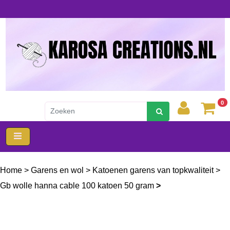
0
Home
>
Garens en wol
>
Katoenen garens van topkwaliteit
>
Gb wolle hanna cable 100 katoen 50 gram
>
Gb w hanna cable
100 katoen 1451 groen