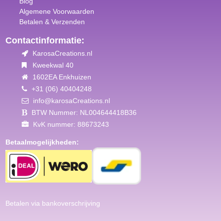
Blog
Algemene Voorwaar
den
Betalen & Verzenden
Contactinformatie:
KarosaCreations.nl
Kweekwal 40
1602EA Enkhuizen
+31 (06) 40404248
info@karosaCreations.nl
BTW Nummer: NL004644418B36
KvK nummer: 88673243
Betaalmogelijkheden:
Betalen via bankoverschrijving