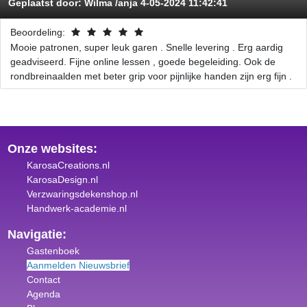
Geplaatst door:
Wilma /anja
4-05-2024 11:42:41
Beoordeling:
Mooie patronen, super leuk garen . Snelle levering . Erg aardig
geadviseerd. Fijne online lessen , goede begeleiding. Ook de
rondbreinaalden met beter grip voor pijnlijke handen zijn erg fijn .
Onze websites:
KarosaCreations.nl
KarosaDesign.nl
Verzwaringsdekenshop.nl
Handwerk-academie.nl
Navigatie:
Gastenboek
Aanmelden Nieuwsbrief
Contact
Agenda