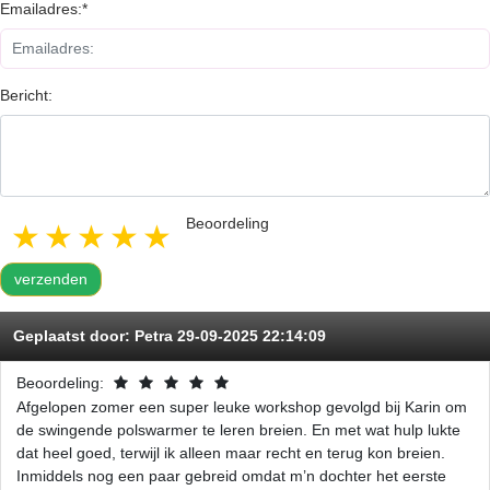
Emailadres:*
Bericht:
Beoordeling
1 star
2 stars
3 stars
4 stars
5 stars
verzenden
Geplaatst door:
Petra
29-09-2025 22:14:09
Beoordeling:
Afgelopen zomer een super leuke workshop gevolgd bij Karin om
de swingende polswarmer te leren breien. En met wat hulp lukte
dat heel goed, terwijl ik alleen maar recht en terug kon breien.
Inmiddels nog een paar gebreid omdat m’n dochter het eerste