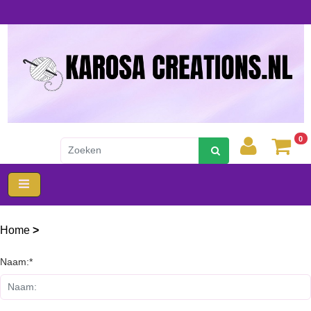
0
Home
>
Gastenboek
Naam:*