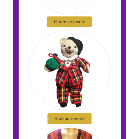
Garens en wol>
Haakpatronen>