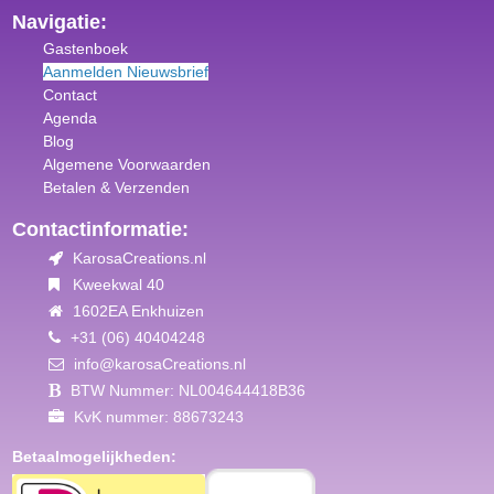
Navigatie:
Gastenboek
Aanmelden Nieuwsbrief
Contact
Agenda
Blog
Algemene Voorwaar
den
Betalen & Verzenden
Contactinformatie:
KarosaCreations.nl
Kweekwal 40
1602EA Enkhuizen
+31 (06) 40404248
info@karosaCreations.nl
BTW Nummer: NL004644418B36
KvK nummer: 88673243
Betaalmogelijkheden: