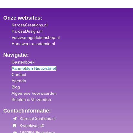
Onze websites:
KarosaCreations.nl
KarosaDesign.nl
Verzwaringsdekenshop.nl
Handwerk-academie.nl
Navigatie:
Gastenboek
Aanmelden Nieuwsbrief
Contact
Agenda
Blog
Algemene Voorwaar
den
Betalen & Verzenden
Contactinformatie:
KarosaCreations.nl
Kweekwal 40
1602EA Enkhuizen