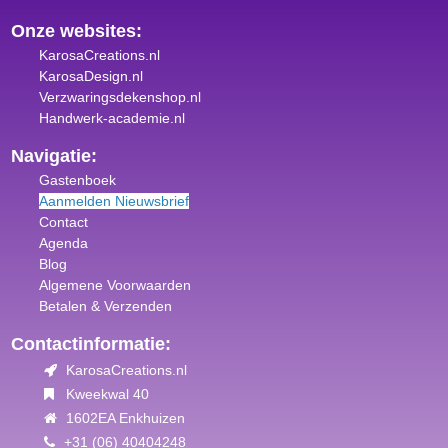
Onze websites:
KarosaCreations.nl
KarosaDesign.nl
Verzwaringsdekenshop.nl
Handwerk-academie.nl
Navigatie:
Gastenboek
Aanmelden Nieuwsbrief
Contact
Agenda
Blog
Algemene Voorwaar
den
Betalen & Verzenden
Contactinformatie:
KarosaCreations.nl
Kweekwal 40
1602EA Enkhuizen
+31 (06) 40404248