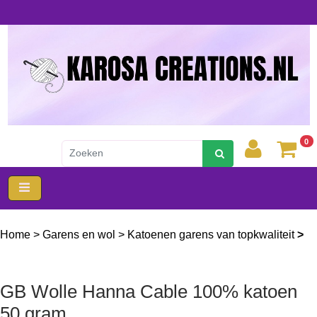
0
Home
>
Garens en wol
>
Katoenen garens van topkwaliteit
>
Gb wolle hanna cable 100 katoen 50 gram
GB Wolle Hanna Cable 100% katoen
50 gram