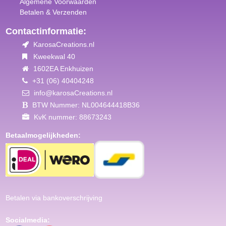
Algemene Voorwaar
den
Betalen & Verzenden
Contactinformatie:
KarosaCreations.nl
Kweekwal 40
1602EA Enkhuizen
+31 (06) 40404248
info@karosaCreations.nl
BTW Nummer: NL004644418B36
KvK nummer: 88673243
Betaalmogelijkheden:
Betalen via bankoverschrijving
Socialmedia: