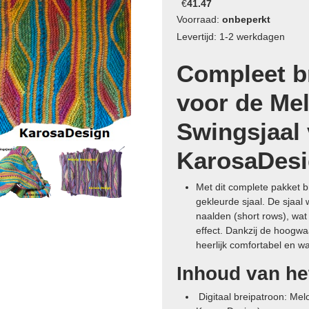
€
41.47
Voorraad:
onbeperkt
Levertijd: 1-2 werkdagen
Compleet b
voor de Me
Swingsjaal
KarosaDesi
Met dit complete pakket br
gekleurde sjaal. De sjaal
naalden (short rows), wat
effect. Dankzij de hoogwa
heerlijk comfortabel en 
Inhoud van he
Digitaal breipatroon: Mel