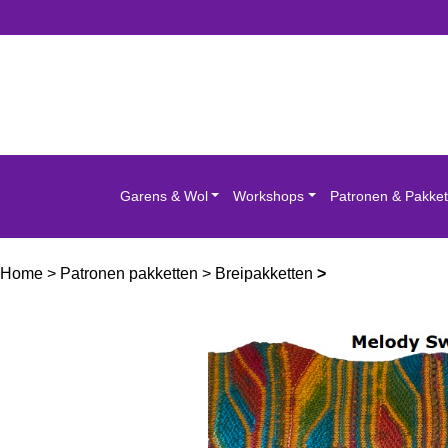
Garens & Wol
Workshops
Patronen & Pakket
Home
>
Patronen pakketten
>
Breipakketten
>
Karosadesign br