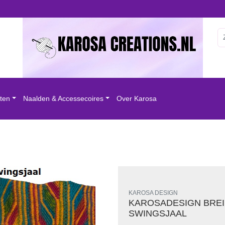
ten
Naalden & Accessecoires
Over Karosa
eipakket melody swingsjaal
KAROSA DESIGN
KAROSADESIGN BREI
SWINGSJAAL