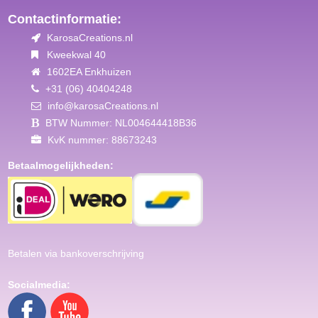
Contactinformatie:
KarosaCreations.nl
Kweekwal 40
1602EA Enkhuizen
+31 (06) 40404248
info@karosaCreations.nl
BTW Nummer: NL004644418B36
KvK nummer: 88673243
Betaalmogelijkheden:
Betalen via bankoverschrijving
Socialmedia: