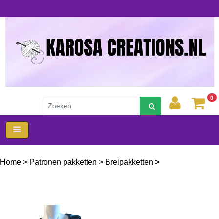
0
Home
>
Patronen pakketten
>
Breipakketten
>
Karosadesign
breipakket luna omslagdoek