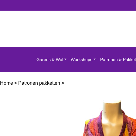
Garens & Wol
Workshops
Patronen & Pakket
Home
>
Patronen pakketten
>
Breipakket het harmonievest 4 d