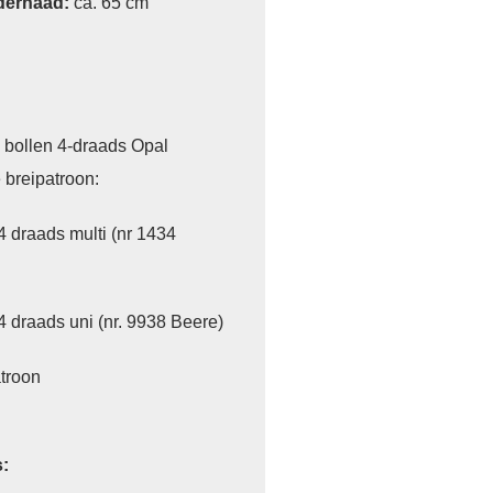
dernaad:
ca. 65 cm
5 bollen 4-draads Opal
 breipatroon:
4 draads multi (nr 1434
4 draads uni (nr. 9938 Beere)
atroon
: