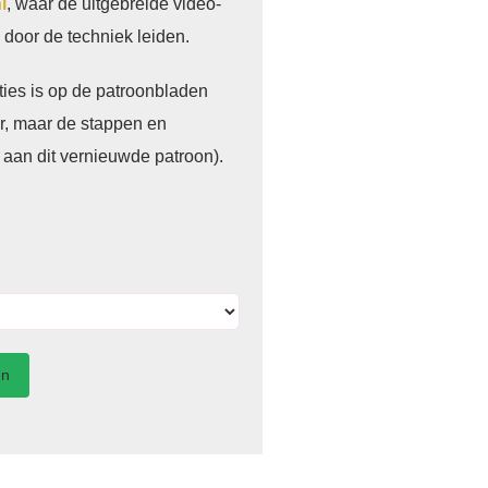
l
, waar de uitgebreide video-
p door de techniek leiden.
cties is op de patroonbladen
r, maar de stappen en
k aan dit vernieuwde patroon).