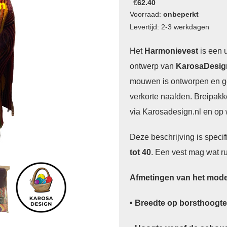
€
62.40
Voorraad:
onbeperkt
Levertijd: 2-3 werkdagen
Het
Harmonievest
is een 
ontwerp van
KarosaDesig
mouwen is ontworpen en ge
verkorte naalden. Breipakke
via Karosadesign.nl en op
Deze beschrijving is specif
tot 40
. Een vest mag wat ru
Afmetingen van het model
• Breedte op borsthoogte