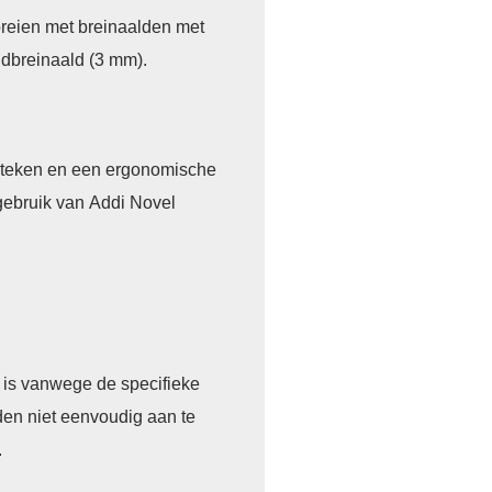
breien met breinaalden met
ndbreinaald (3 mm).
 steken en een ergonomische
gebruik van Addi Novel
n is vanwege de specifieke
den niet eenvoudig aan te
.