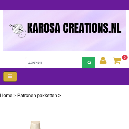
0
Home
>
Patronen pakketten
>
Breipakket het harmonievest 4
draads mt. 36 40