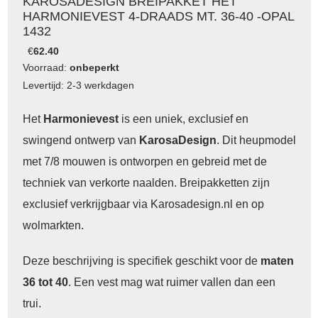
KAROSADESIGN BREIPAKKET HET
HARMONIEVEST 4-DRAADS MT. 36-40 -OPAL
1432
€
62.40
Voorraad:
onbeperkt
Levertijd: 2-3 werkdagen
Het
H
armonievest
is een uniek, exclusief en
swingend ontwerp van
KarosaDesign
. Dit heupmodel
met 7/8 mouwen is ontworpen en gebreid met de
techniek van verkorte naalden. Breipakketten zijn
exclusief verkrijgbaar via Karosadesign.nl en op
wolmarkten.
Deze beschrijving is specifiek geschikt voor de
maten
36 tot 40
. Een vest mag wat ruimer vallen dan een
trui.