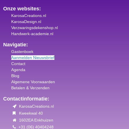
Onze websites:
KarosaCreations.nl
KarosaDesign.nl
Verzwaringsdekenshop.nl
Handwerk-academie.nl
Navigatie:
Gastenboek
Aanmelden Nieuwsbrief
Contact
Agenda
Blog
Algemene Voorwaar
den
Betalen & Verzenden
Contactinformatie:
KarosaCreations.nl
Kweekwal 40
1602EA Enkhuizen
+31 (06) 40404248