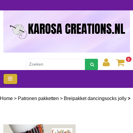
0
Home
>
Patronen pakketten
>
Breipakket dancingsocks jolly
>
Breipakket dancing socks jolly1