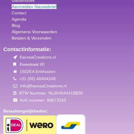
Gastenboek
Aanmelden Nieuwsbrief
Contact
Agenda
Blog
Algemene Voorwaar
den
Betalen & Verzenden
Contactinformatie:
KarosaCreations.nl
Kweekwal 40
1602EA Enkhuizen
+31 (06) 40404248
info@karosaCreations.nl
BTW Nummer: NL004644418B36
KvK nummer: 88673243
Betaalmogelijkheden: